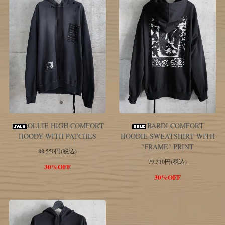
OLLIE HIGH COMFORT
BARDI COMFORT
HOODY WITH PATCHES
HOODIE SWEATSHIRT WITH
"FRAME" PRINT
88,550円(税込)
79,310円(税込)
30%OFF
30%OFF