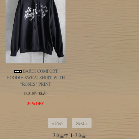
BARDI COMFORT
HOODIE SWEATSHIRT WITH
"ROSES" PRINT
79,310円(税込)
30%OFF
« Prev
Next »
3
1-3
商品中
商品