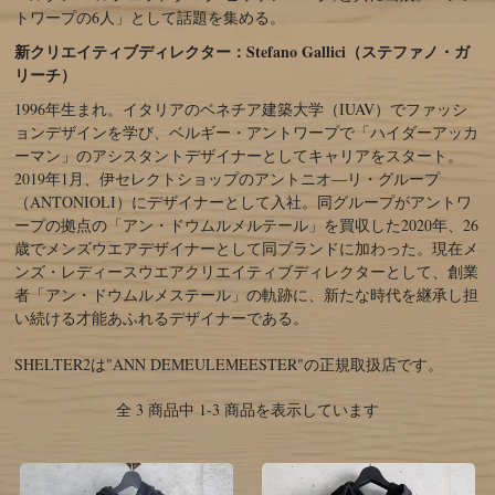
トワープの6人」として話題を集める。
新クリエイティブディレクター：Stefano Gallici（ステファノ・ガ
リーチ）
1996年生まれ。イタリアのベネチア建築大学（IUAV）でファッシ
ョンデザインを学び、ベルギー・アントワープで「ハイダーアッカ
ーマン」のアシスタントデザイナーとしてキャリアをスタート。
2019年1月、伊セレクトショップのアントニオ―リ・グループ
（ANTONIOLI）にデザイナーとして入社。同グループがアントワ
ープの拠点の「アン・ドウムルメルテール」を買収した2020年、26
歳でメンズウエアデザイナーとして同ブランドに加わった。現在メ
ンズ・レディースウエアクリエイティブディレクターとして、創業
者「アン・ドウムルメステール」の軌跡に、新たな時代を継承し担
い続ける才能あふれるデザイナーである。
SHELTER2は"ANN DEMEULEMEESTER"の正規取扱店です。
全 3 商品中 1-3 商品を表示しています