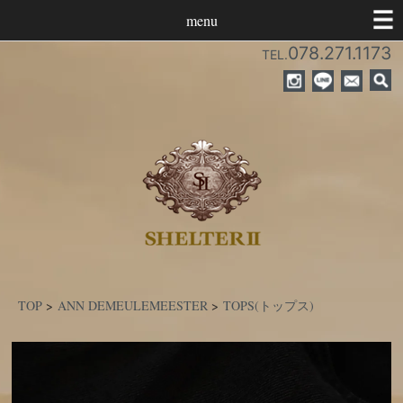
menu
078.271.1173
TEL.
TOP
>
ANN DEMEULEMEESTER
>
TOPS(トップス)