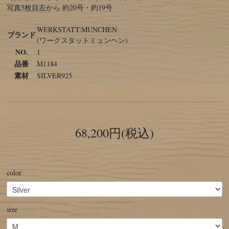
写真5枚目左から 約20号・約19号
WERKSTATT:MUNCHEN
ブランド
(ワークスタットミュンヘン)
NO.
1
品番
M1184
素材
SILVER925
68,200円(税込)
color
size