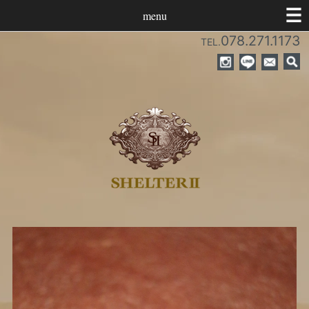
menu
078.271.1173
TEL.