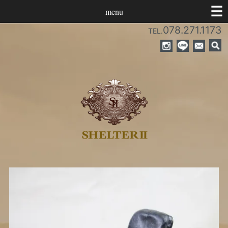
menu
078.271.1173
TEL.