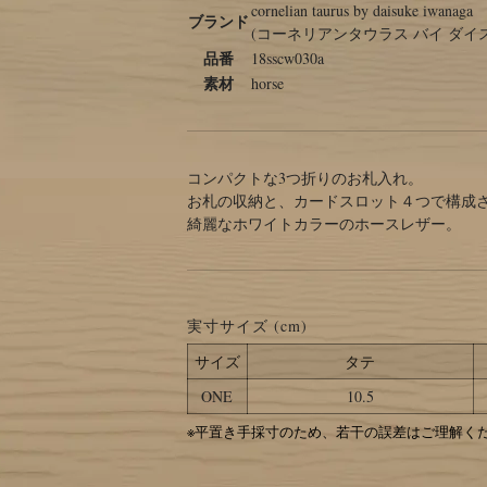
cornelian taurus by daisuke iwanaga
ブランド
(コーネリアンタウラス バイ ダイ
品番
18sscw030a
素材
horse
コンパクトな3つ折りのお札入れ。
お札の収納と、カードスロット４つで構成
綺麗なホワイトカラーのホースレザー。
実寸サイズ (cm)
サイズ
タテ
ONE
10.5
※平置き手採寸のため、若干の誤差はご理解く