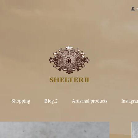
Shopping
Blog.2
Artisanal products
Instagr
LL
m.a+
GUIDI
R
Paul Harnden Shoemakers
taichimurak