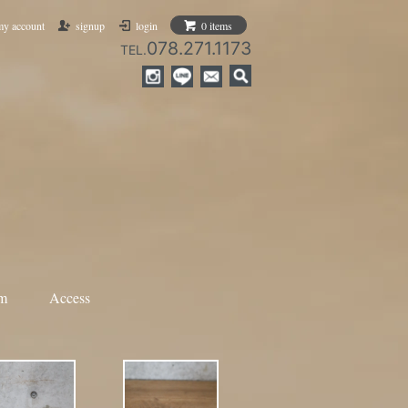
my account
signup
login
0 items
078.271.1173
TEL.
am
Access
ANN DEMEULEMEESTER
ami
Nosapluna