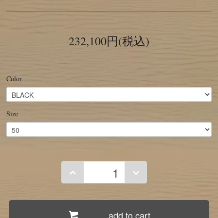
232,100円(税込)
Color
Size
add to cart