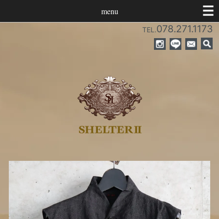
menu
078.271.1173
TEL.