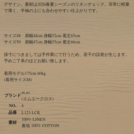
デザイン。素材は2026春夏シーズンのリネンチェック。非常に軽量
で薄く、半袖の上にも合わせやすい仕上がりです。
サイズ48 肩幅44cm 身幅52cm 着丈65cm
サイズ50 肩幅47cm 身幅55cm 着丈66cm
採寸につきましては手作業にて行うため、若干の誤差が生じます。
予めご了承のほどお願い致します。
着用モデル175cm 60kg
(着用サイズ48)
m.a+
ブランド
(エムエークロス)
NO.
4
品番
L123 LCK
100% LINEN
素材
裏地 100% COTTON